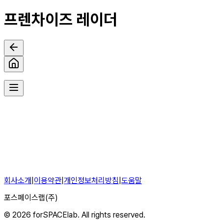
프렌차이즈 레이더
HOT 인기 브랜드
실시간 업데이트
HOT
NEW
순위는 플랫폼 내 사용자 활동 데이터 기반으로 산정되며, 브랜드의 품
질이나 수익성을 보증하지 않습니다.
회사소개
|
이용약관
|
개인정보처리방침
|
도움말
포스페이스랩(주)
©
2026
forSPACElab. All rights reserved.